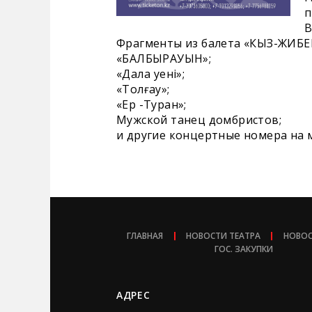
п
В
Фрагменты из балета «КЫЗ-ЖИБЕ
«БАЛБЫРАУЫН»;
«Дала Әуенi»;
«Толғау»;
«Ер -Туран»;
Мужской танец домбристов;
и другие концертные номера на 
ГЛАВНАЯ
НОВОСТИ ТЕАТРА
НОВОС
ГОС. ЗАКУПКИ
АДРЕС