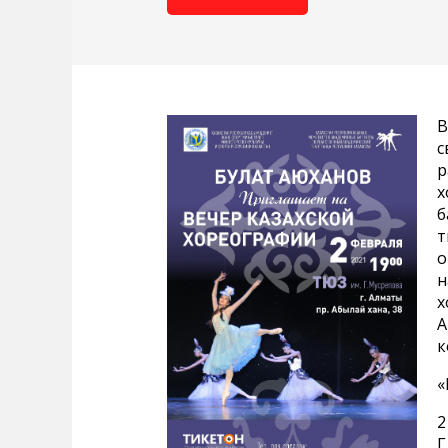
В
с
р
х
б
т
о
н
х
А
к
«
2
Г