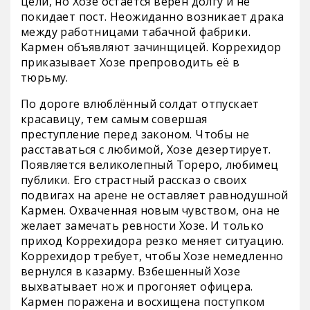
цели, но Хозе остаётся верен долгу и не
покидает пост. Неожиданно возникает драка
между работницами табачной фабрики.
Кармен объявляют зачинщицей. Коррехидор
приказывает Хозе препроводить её в
тюрьму.
По дороге влюблённый солдат отпускает
красавицу, тем самым совершая
преступление перед законом. Чтобы не
расставаться с любимой, Хозе дезертирует.
Появляется великолепный Тореро, любимец
публики. Его страстный рассказ о своих
подвигах на арене не оставляет равнодушной
Кармен. Охваченная новым чувством, она не
желает замечать ревности Хозе. И только
приход Коррехидора резко меняет ситуацию.
Коррехидор требует, чтобы Хозе немедленно
вернулся в казарму. Взбешенный Хозе
выхватывает нож и прогоняет офицера.
Кармен поражена и восхищена поступком