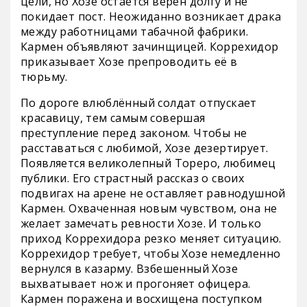
цели, но Хозе остаётся верен долгу и не
покидает пост. Неожиданно возникает драка
между работницами табачной фабрики.
Кармен объявляют зачинщицей. Коррехидор
приказывает Хозе препроводить её в
тюрьму.
По дороге влюблённый солдат отпускает
красавицу, тем самым совершая
преступление перед законом. Чтобы не
расставаться с любимой, Хозе дезертирует.
Появляется великолепный Тореро, любимец
публики. Его страстный рассказ о своих
подвигах на арене не оставляет равнодушной
Кармен. Охваченная новым чувством, она не
желает замечать ревности Хозе. И только
приход Коррехидора резко меняет ситуацию.
Коррехидор требует, чтобы Хозе немедленно
вернулся в казарму. Взбешенный Хозе
выхватывает нож и прогоняет офицера.
Кармен поражена и восхищена поступком