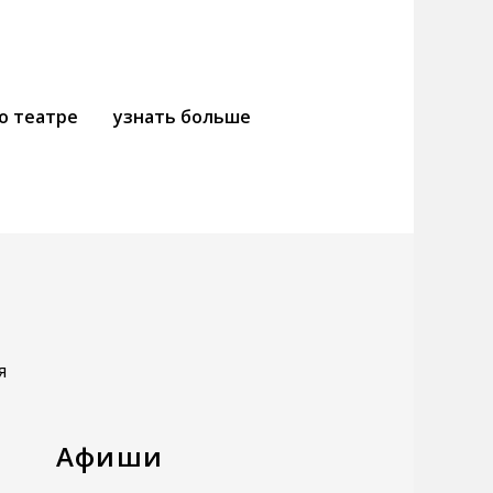
о театре
узнать больше
я
Афиши