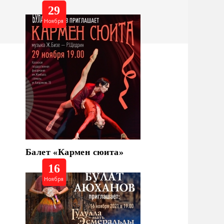
29
Ноября
Балет «Кармен сюита»
16
Ноября