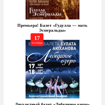
Премьера! Балет «Гудулла — мать
Эсмеральды»
17
Октября
Двухактный балет «Лебединое озеро»