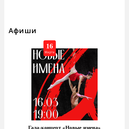
Афиши
16
Марта
Гала-концерт «Новые имена»