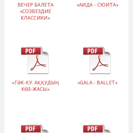
ВЕЧЕР БАЛЕТА
«АИДА - СЮИТА»
«СОЗВЕЗДИЕ
КЛАССИКИ»
«ГӘК-КУ. АҚҚУДЫҢ
«GALA - BALLET»
КӨЗ-ЖАСЫ»