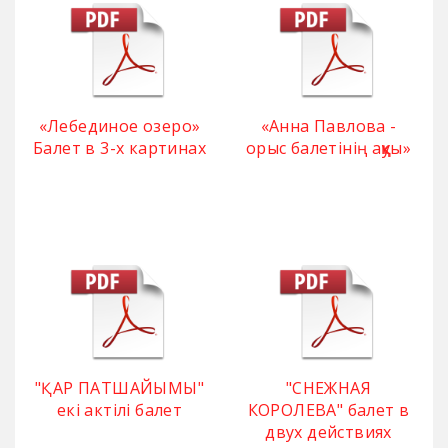
«Лебединое озеро»
«Анна Павлова -
Балет в 3-х картинах
орыс балетінің аққуы»
"ҚАР ПАТШАЙЫМЫ"
"СНЕЖНАЯ
екі актілі балет
КОРОЛЕВА" балет в
двух действиях