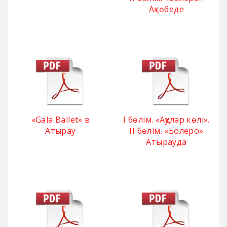
Ақтөбеде
«Gala Ballet» в
І бөлім. «Аққулар көлі».
Атырау
ІІ бөлім. «Болеро»
Атырауда