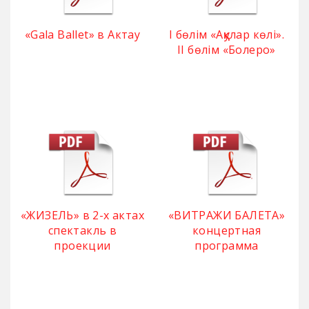
«Gala Ballet» в Актау
І бөлім «Аққулар көлі».
ІІ бөлім «Болеро»
«ЖИЗЕЛЬ» в 2-х актах
«ВИТРАЖИ БАЛЕТА»
спектакль в
концертная
проекции
программа