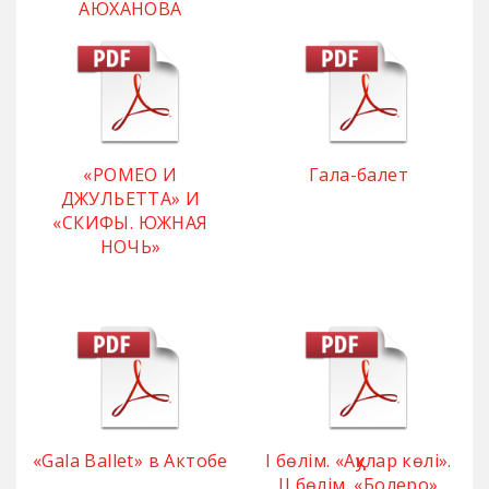
АЮХАНОВА
«РОМЕО И
Гала-балет
ДЖУЛЬЕТТА» И
«СКИФЫ. ЮЖНАЯ
НОЧЬ»
«Gala Ballet» в Актобе
І бөлім. «Аққулар көлі».
ІІ бөлім. «Болеро»